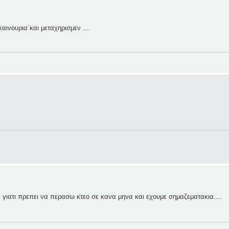
αινουρια΄και μεταχηρισμεν ...
λ. γιατι πρεπει να περασω κτεο σε κανα μηνα και εχουμε σημαζεματακια....