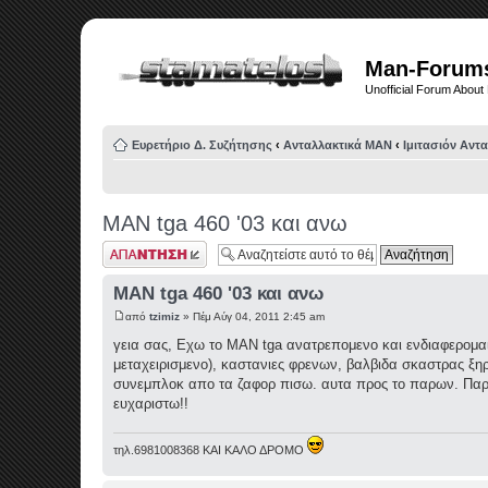
Man-Forum
Unofficial Forum Abou
Ευρετήριο Δ. Συζήτησης
‹
Ανταλλακτικά ΜΑΝ
‹
Ιμιτασιόν Αντ
MAN tga 460 '03 και ανω
Δημιουργία
απάντησης
MAN tga 460 '03 και ανω
από
tzimiz
» Πέμ Αύγ 04, 2011 2:45 am
γεια σας, Εχω το ΜΑΝ tga ανατρεπομενο και ενδιαφερομαι 
μεταχειρισμενο), καστανιες φρενων, βαλβιδα σκαστρας ξη
συνεμπλοκ απο τα ζαφορ πισω. αυτα προς το παρων. Παρακ
ευχαριστω!!
τηλ.6981008368 ΚΑΙ ΚΑΛΟ ΔΡΟΜΟ