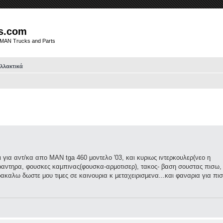
s.com
t MAN Trucks and Parts
αλλακτικά
για αντ/κα απο ΜΑΝ tga 460 μοντελο '03, και κυριως ιντερκουλερ(νεο η
ραντηρα, φουσκες καμπινας(φουσκα-αρμοτισερ), τακος- βαση σουστας πισω,
αλω δωστε μου τιμες σε καινουρια κ μεταχειρισμενα...και φαναρια για πισ