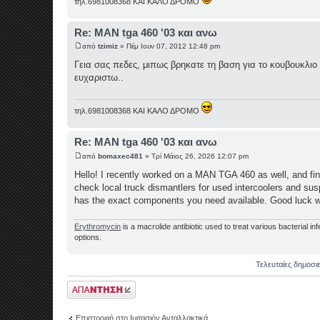
τηλ.6981008368 ΚΑΙ ΚΑΛΟ ΔΡΟΜΟ
Re: MAN tga 460 '03 και ανω
από
tzimiz
» Πέμ Ιουν 07, 2012 12:48 pm
Γεια σας πεδες, μιπως βρηκατε τη βαση για το κουβουκλιο
ευχαριστω..
τηλ.6981008368 ΚΑΙ ΚΑΛΟ ΔΡΟΜΟ
Re: MAN tga 460 '03 και ανω
από
bomaxec481
» Τρί Μάιος 26, 2026 12:07 pm
Hello! I recently worked on a MAN TGA 460 as well, and fin
check local truck dismantlers for used intercoolers and su
has the exact components you need available. Good luck wit
Erythromycin
is a macrolide antibiotic used to treat various bacterial in
options.
Τελευταίες δημοσι
Δημιουργία
απάντησης
Επιστροφή στο Ιμιτασιόν Ανταλλακτικά