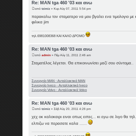
Re: MAN tga 460 '03 και ανω
από
tzimiz
» Κυρ Αύγ 07, 2011 5:54 pm
παρακαλω τον σταματερο να μου βγαλει ενα τιμολογιο με κ
φιλικα jim
τηλ.6981008368 ΚΑΙ ΚΑΛΟ ΔΡΟΜΟ
Re: MAN tga 460 '03 και ανω
από
admin
» Πέμ Αύγ 11, 2011 2:46 am
Σταματέλος λέγεται. Θα επικοινωνίσει μαζί σου σύντομα..
Συνεργείο ΜΑΝ - Ανταλλακτικά ΜΑΝ
Συνεργείο Iveco - Ανταλλακτικά Iveco
Συνεργείο Volvo - Ανταλλακτικά Volvo
Re: MAN tga 460 '03 και ανω
από
tzimiz
» Σάβ Αύγ 20, 2011 4:26 pm
χεχ οκ καλοκαιρι ειναι οπως ειπες... κι εγω σε λιγο θα τη
ελπιζω να περασατε καλα ......