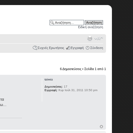
Ειδική αναζήτηση
Συχνές Ερωτήσεις
Εγγραφή
Σύνδεση
6 Δημοσιεύσεις • Σελίδα
1
από
1
tzimiz
Δημοσιεύσεις:
17
Εγγραφή:
Κυρ Ιούλ 31, 2011 10:50 pm
 τα
ω...