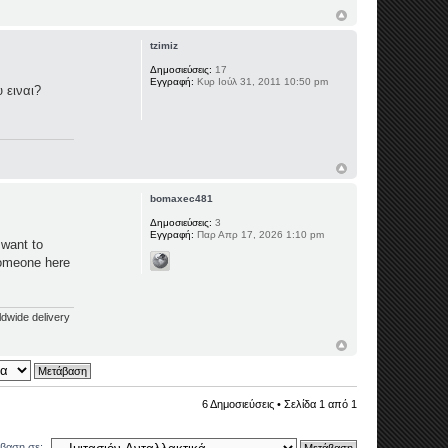
tzimiz
Δημοσιεύσεις:
17
Εγγραφή:
Κυρ Ιούλ 31, 2011 10:50 pm
 ειναι?
bomaxec481
Δημοσιεύσεις:
3
Εγγραφή:
Παρ Απρ 17, 2026 1:10 pm
 want to
someone here
rldwide delivery
6 Δημοσιεύσεις • Σελίδα
1
από
1
βαση σε: