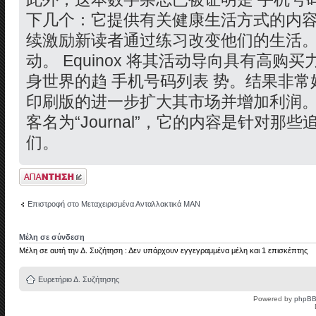
下几个：它提供有关健康生活方式的内
续激励新读者通过练习改变他们的生活
动。 Equinox 将其活动导向具有高
身世界的趋 手机号码列表 势。结果非
印刷版的进一步扩大其市场并增加利润。 7. 
客名为“Journal”，它的内容是针对
们。
Δημιουργία
απάντησης
Επιστροφή στο Μεταχειρισμένα Ανταλλακτικά ΜΑΝ
Μέλη σε σύνδεση
Μέλη σε αυτή την Δ. Συζήτηση : Δεν υπάρχουν εγγεγραμμένα μέλη και 1 επισκέπτης
Ευρετήριο Δ. Συζήτησης
Powered by
phpB