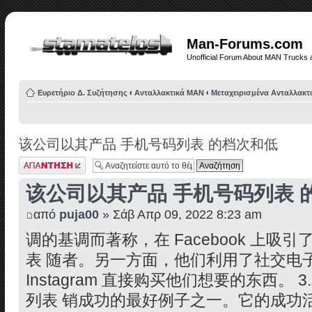
Man-Forums.com
Unofficial Forum About MAN Trucks 
Ευρετήριο Δ. Συζήτησης
‹
Ανταλλακτικά ΜΑΝ
‹
Μεταχειρισμένα Ανταλλακτ
该公司以其产品 手机号码列表 的档次和低
Δημιουργία
απάντησης
该公司以其产品 手机号码列表 
από
puja00
» Σάβ Απρ 09, 2022 8:23 am
调的基调而著称，在 Facebook 上吸
表 随者。另一方面，他们利用了社交电
Instagram 直接购买他们想要的东西。
列表 销成功的最好例子之一。它的成功