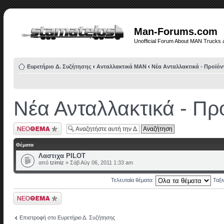
Man-Forums.com
Unofficial Forum About MAN Trucks 
Ευρετήριο Δ. Συζήτησης
‹
Ανταλλακτικά ΜΑΝ
‹
Νέα Ανταλλακτικά - Προϊόν
Νέα Ανταλλακτικά - Πρ
Δημιουργία νέου
θέματος
Θέματα
Λαστιχα PILOT
από
tzimiz
» Σάβ Αύγ 06, 2011 1:33 am
Τελευταία θέματα:
Ταξ
Δημιουργία νέου
θέματος
Επιστροφή στο Ευρετήριο Δ. Συζήτησης