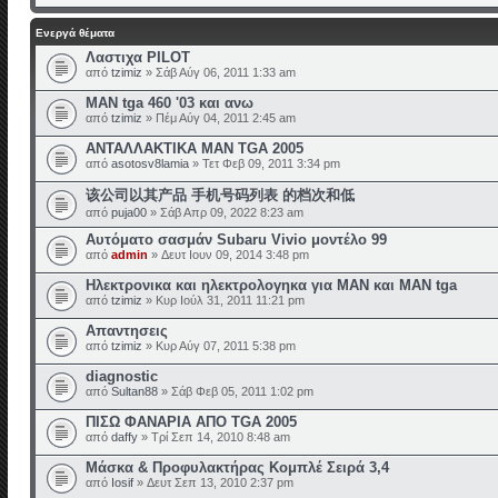
Ενεργά θέματα
Λαστιχα PILOT
από
tzimiz
» Σάβ Αύγ 06, 2011 1:33 am
MAN tga 460 '03 και ανω
από
tzimiz
» Πέμ Αύγ 04, 2011 2:45 am
ΑΝΤΑΛΛΑΚΤΙΚΑ ΜΑΝ TGA 2005
από
asotosv8lamia
» Τετ Φεβ 09, 2011 3:34 pm
该公司以其产品 手机号码列表 的档次和低
από
puja00
» Σάβ Απρ 09, 2022 8:23 am
Αυτόματο σασμάν Subaru Vivio μοντέλο 99
από
admin
» Δευτ Ιουν 09, 2014 3:48 pm
Ηλεκτρονικα και ηλεκτρολογηκα για ΜΑΝ και ΜΑΝ tga
από
tzimiz
» Κυρ Ιούλ 31, 2011 11:21 pm
Απαντησεις
από
tzimiz
» Κυρ Αύγ 07, 2011 5:38 pm
diagnostic
από
Sultan88
» Σάβ Φεβ 05, 2011 1:02 pm
ΠΙΣΩ ΦΑΝΑΡΙΑ ΑΠΟ TGA 2005
από
daffy
» Τρί Σεπ 14, 2010 8:48 am
Mάσκα & Προφυλακτήρας Κομπλέ Σειρά 3,4
από
Iosif
» Δευτ Σεπ 13, 2010 2:37 pm