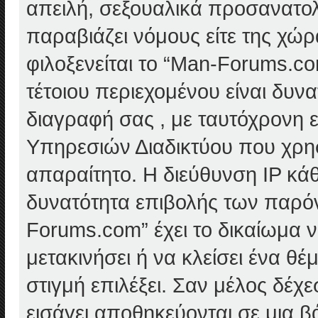
απειλή, σεξουαλικά προσανατολ
παραβιάζει νόμους είτε της χώρ
φιλοξενείται το “Man-Forums.com
τέτοιου περιεχομένου είναι δυν
διαγραφή σας , με ταυτόχρονη
Υπηρεσιών Διαδικτύου που χρησ
απαραίτητο. Η διεύθυνση IP κά
δυνατότητα επιβολής των παρόν
Forums.com” έχει το δικαίωμα 
μετακινήσει ή να κλείσει ένα θ
στιγμή επιλέξει. Σαν μέλος δέχ
εισάγει αποθηκεύονται σε μια β