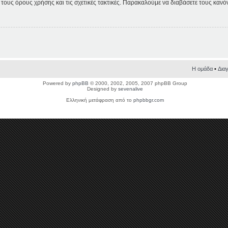
τε τους όρους χρήσης και τις σχετικές τακτικές. Παρακαλούμε να διαβάσετε τους καν
Η ομάδα
•
Δια
Powered by
phpBB
© 2000, 2002, 2005, 2007 phpBB Group
Designed by
sevenalive
Ελληνική μετάφραση από το
phpbbgr.com