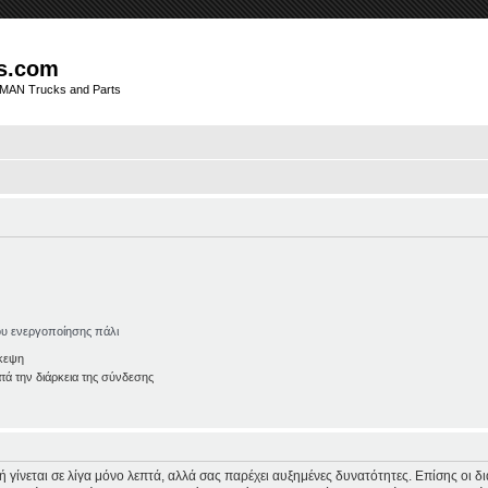
s.com
t MAN Trucks and Parts
ου ενεργοποίησης πάλι
κεψη
ά την διάρκεια της σύνδεσης
φή γίνεται σε λίγα μόνο λεπτά, αλλά σας παρέχει αυξημένες δυνατότητες. Επίσης οι 