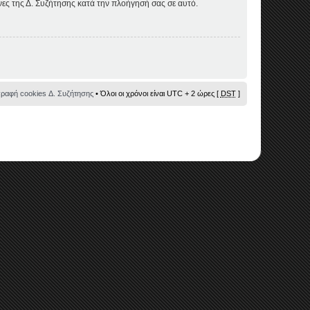
όνες της Δ. Συζήτησης κατά την πλοήγησή σας σε αυτό.
γραφή cookies Δ. Συζήτησης
• Όλοι οι χρόνοι είναι UTC + 2 ώρες [
DST
]