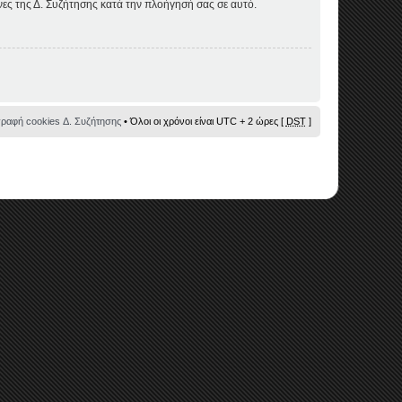
όνες της Δ. Συζήτησης κατά την πλοήγησή σας σε αυτό.
γραφή cookies Δ. Συζήτησης
• Όλοι οι χρόνοι είναι UTC + 2 ώρες [
DST
]