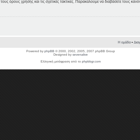
τε τους όρους χρήσης και τις σχετικές τακτικές. Παρακαλούμε να διαβάσετε τους καν
Η ομάδα
•
Δια
Powered by
phpBB
© 2000, 2002, 2005, 2007 phpBB Group
Designed by
sevenalive
Ελληνική μετάφραση από το
phpbbgr.com