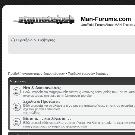
Man-Forums.com
Unofficial Forum About MAN Trucks 
Ευρετήριο Δ. Συζήτησης
Προβολή αναπάντητων δημοσιεύσεων
•
Προβολή ενεργών θεμάτων
Διαχείρηση
Νέα & Ανακοινώσεις
Εδώ μπορείτε να ενημερωθείτε για τους κανόνες λειτουργίας του Forum. Ακ
ανακοινώσεις σχετικές με τη λειτουργία του site.
Σχόλια & Προτάσεις
Εδώ μπορείτε να σχολιάσετε ή να κάνετε παρατηρήσεις, επίσης να αναφέρε
σχετικά με την λειτουργία
της σελίδας.
Είσαι ο. . . και λέγεσαι. . .
Εδώ μπορεί κάθε νέο μέλος να συστήνεται, να λέει τι αυτοκίνητο έχει, αν είναι
επαγγελματιάς στο χώρο του φορτηγού κλπ