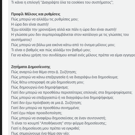
Τι κάνει η επιλογή “Διαγράψτε όλα τα cookies του συστήματος”;
Προφίλ Μέλους και ρυθμίσεις
Πώς μπορώ να αλλάξω τις ρυθμίσεις μου;
Η ώρα δεν είναι σωστή!
Έχω αλλάξει την χρονοζώνη αλλά και πάλι η ώρα δεν είναι σωστή!
Η γλώσσα μου δεν συμπεριλαμβάνεται στον κατάλογο με τις γλώσσες του
συστήματος!
Πώς μπορώ να βάλω μια εικόνα κάτω από το όνομα μέλους μου;
Τι είναι ο βαθμός και πώς αλλάζω τον βαθμό μου;
Για να κάνω χρήση του συνδέσμου email ενός μέλους πρέπει να είμαι εγγεγρ
Ζητήματα Δημοσίευσης
Πώς αναρτώ ένα θέμα στην Δ. Συζήτηση;
Πώς μπορώ να κάνω επεξεργασία ή να διαγράψω ένα δημοσίευμα;
Πώς θέτω υπογραφή σε μία δημοσίευση μου;
Πώς δημιουργώ ένα δημοψήφισμα;
Γιατί δεν μπορώ να προσθέσω περισσότερες επιλογές στα δημοψηφίσματα;
Πώς μπορώ να επεξεργαστώ ή να διαγράψω ένα δημοψήφισμα;
Γιατί δεν έχω πρόσβαση σε μια Δ. Συζήτηση;
Γιατί δεν μπορώ να προσθέσω συνημμένα;
Γιατί έχω πάρει προειδοποίηση;
Πώς μπορώ να αναφέρω δημοσιεύσεις σε έναν συντονιστή;
Τι είναι το κουμπί “Αποθήκευση” στην φόρμα δημοσίευσης;
Γιατί η δημοσίευση μου πρέπει να εγκριθεί;
Πως σημειώνουμε ένα θέμα σαν νέο;